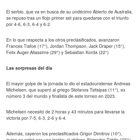
El serbio, que va en busca de su undécimo Abierto de Australia,
se repuso tras un flojo primer set para quedarse con el triunfo
por 4-6, 6-3, 6-4 y 6-2.
En lo que respecta a los otros preclasificados, avanzaron
Frances Tiafoe (17°), Jordan Thompson, Jack Draper (15°),
Felix Auger-Aliassime (29°) y Sebastian Korda (22°)
Las sorpresas del día
El mayor golpe de la jornada lo dio el estadounidense Andreas
Michelsen, que superó al griego Stefanos Tsitsipas (11°), ex
número 3 del mundo y finalista de este torneo en 2023.
Michelsen necesitó de 2 horas y 43 minutos para llevarse la
victoria por 7-5, 6-3, 2-6 y 6-4.
Además, cayeron los preclasificados Grigor Dimitrov (10°),
quien se retiró por una lesión; el chileno Alejandro Tabilo (23°);