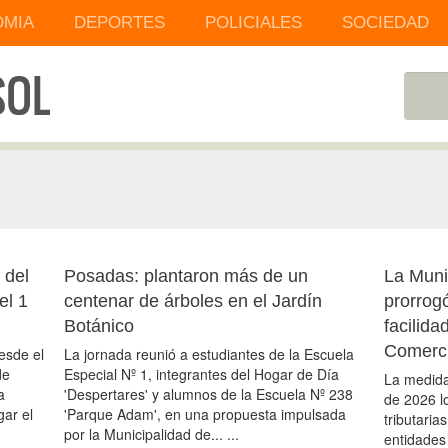
MIA
DEPORTES
POLICIALES
SOCIEDAD
 del
Posadas: plantaron más de un
La Muni
el 1
centenar de árboles en el Jardín
prorrogó
Botánico
facilid
Comerc
esde el
La jornada reunió a estudiantes de la Escuela
de
Especial Nº 1, integrantes del Hogar de Día
La medida
a
'Despertares' y alumnos de la Escuela Nº 238
de 2026 l
gar el
'Parque Adam', en una propuesta impulsada
tributaria
por la Municipalidad de... ...
entidades 