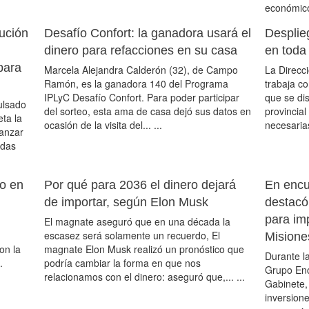
económico 
ución
Desafío Confort: la ganadora usará el
Desplie
dinero para refacciones en su casa
en toda 
para
Marcela Alejandra Calderón (32), de Campo
La Direcci
Ramón, es la ganadora 140 del Programa
trabaja c
IPLyC Desafío Confort. Para poder participar
que se dis
pulsado
del sorteo, esta ama de casa dejó sus datos en
provincial
eta la
ocasión de la visita del... ...
necesarias
ianzar
odas
to en
Por qué para 2036 el dinero dejará
En encue
de importar, según Elon Musk
destacó 
para im
El magnate aseguró que en una década la
escasez será solamente un recuerdo, El
Misione
on la
magnate Elon Musk realizó un pronóstico que
Durante la
.
podría cambiar la forma en que nos
Grupo Enc
relacionamos con el dinero: aseguró que,... ...
Gabinete, 
inversion