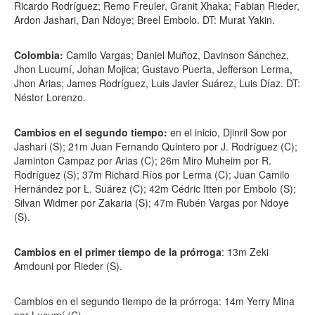
Ricardo Rodríguez; Remo Freuler, Granit Xhaka; Fabian Rieder,
Ardon Jashari, Dan Ndoye; Breel Embolo. DT: Murat Yakin.
Colombia:
Camilo Vargas; Daniel Muñoz, Davinson Sánchez,
Jhon Lucumí, Johan Mojica; Gustavo Puerta, Jefferson Lerma,
Jhon Arias; James Rodríguez, Luis Javier Suárez, Luis Díaz. DT:
Néstor Lorenzo.
Cambios en el segundo tiempo:
en el inicio, Djinril Sow por
Jashari (S); 21m Juan Fernando Quintero por J. Rodríguez (C);
Jaminton Campaz por Arias (C); 26m Miro Muheim por R.
Rodríguez (S); 37m Richard Ríos por Lerma (C); Juan Camilo
Hernández por L. Suárez (C); 42m Cédric Itten por Embolo (S);
Silvan Widmer por Zakaria (S); 47m Rubén Vargas por Ndoye
(S).
Cambios en el primer tiempo de la prórroga
: 13m Zeki
Amdouni por Rieder (S).
Cambios en el segundo tiempo de la prórroga: 14m Yerry Mina