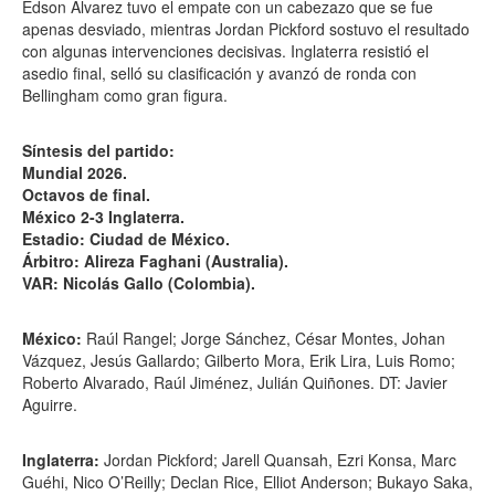
Édson Álvarez tuvo el empate con un cabezazo que se fue
apenas desviado, mientras Jordan Pickford sostuvo el resultado
con algunas intervenciones decisivas. Inglaterra resistió el
asedio final, selló su clasificación y avanzó de ronda con
Bellingham como gran figura.
Síntesis del partido:
Mundial 2026.
Octavos de final.
México 2-3 Inglaterra.
Estadio: Ciudad de México.
Árbitro: Alireza Faghani (Australia).
VAR: Nicolás Gallo (Colombia).
México:
Raúl Rangel; Jorge Sánchez, César Montes, Johan
Vázquez, Jesús Gallardo; Gilberto Mora, Erik Lira, Luis Romo;
Roberto Alvarado, Raúl Jiménez, Julián Quiñones. DT: Javier
Aguirre.
Inglaterra:
Jordan Pickford; Jarell Quansah, Ezri Konsa, Marc
Guéhi, Nico O’Reilly; Declan Rice, Elliot Anderson; Bukayo Saka,