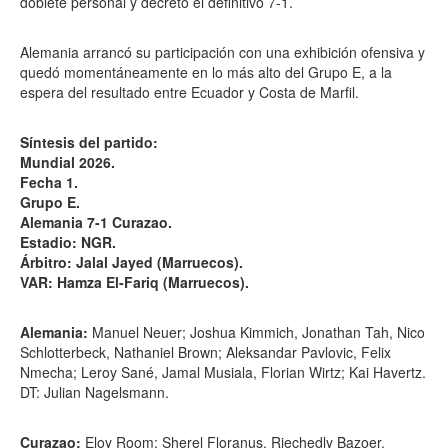
doblete personal y decretó el definitivo 7-1.
Alemania arrancó su participación con una exhibición ofensiva y
quedó momentáneamente en lo más alto del Grupo E, a la
espera del resultado entre Ecuador y Costa de Marfil.
Síntesis del partido:
Mundial 2026.
Fecha 1.
Grupo E.
Alemania 7-1 Curazao.
Estadio: NGR.
Árbitro: Jalal Jayed (Marruecos).
VAR: Hamza El-Fariq (Marruecos).
Alemania:
Manuel Neuer; Joshua Kimmich, Jonathan Tah, Nico
Schlotterbeck, Nathaniel Brown; Aleksandar Pavlovic, Felix
Nmecha; Leroy Sané, Jamal Musiala, Florian Wirtz; Kai Havertz.
DT: Julian Nagelsmann.
Curazao:
Eloy Room; Sherel Floranus, Riechedly Bazoer,