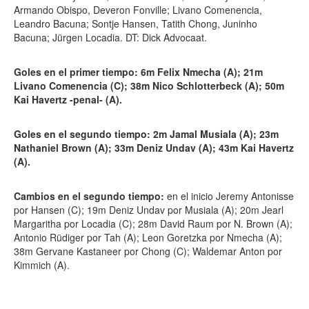
Armando Obispo, Deveron Fonville; Livano Comenencia,
Leandro Bacuna; Sontje Hansen, Tatith Chong, Juninho
Bacuna; Jürgen Locadia. DT: Dick Advocaat.
Goles en el primer tiempo: 6m Felix Nmecha (A); 21m
Livano Comenencia (C); 38m Nico Schlotterbeck (A); 50m
Kai Havertz -penal- (A).
Goles en el segundo tiempo: 2m Jamal Musiala (A); 23m
Nathaniel Brown (A); 33m Deniz Undav (A); 43m Kai Havertz
(A).
Cambios en el segundo tiempo:
en el inicio Jeremy Antonisse
por Hansen (C); 19m Deniz Undav por Musiala (A); 20m Jearl
Margaritha por Locadia (C); 28m David Raum por N. Brown (A);
Antonio Rüdiger por Tah (A); Leon Goretzka por Nmecha (A);
38m Gervane Kastaneer por Chong (C); Waldemar Anton por
Kimmich (A).