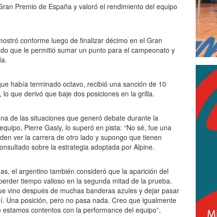
l Gran Premio de España y valoró el rendimiento del equipo
 mostró conforme luego de finalizar décimo en el Gran
do que le permitió sumar un punto para el campeonato y
da.
 que había terminado octavo, recibió una sanción de 10
 lo que derivó que baje dos posiciones en la grilla.
a una de las situaciones que generó debate durante la
ipo, Pierre Gasly, lo superó en pista: “No sé, fue una
eden ver la carrera de otro lado y supongo que tienen
 consultado sobre la estrategia adoptada por Alpine.
as, el argentino también consideró que la aparición del
on perder tiempo valioso en la segunda mitad de la prueba.
 que vino después de muchas banderas azules y dejar pasar
í. Una posición, pero no pasa nada. Creo que igualmente
do estamos contentos con la performance del equipo”,