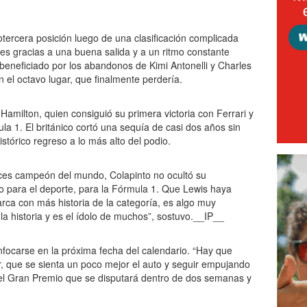
tercera posición luego de una clasificación complicada
nes gracias a una buena salida y a un ritmo constante
 beneficiado por los abandonos de Kimi Antonelli y Charles
n el octavo lugar, que finalmente perdería.
amilton, quien consiguió su primera victoria con Ferrari y
a 1. El británico cortó una sequía de casi dos años sin
stórico regreso a lo más alto del podio.
eces campeón del mundo, Colapinto no ocultó su
co para el deporte, para la Fórmula 1. Que Lewis haya
arca con más historia de la categoría, es algo muy
la historia y es el ídolo de muchos”, sostuvo.__IP__
nfocarse en la próxima fecha del calendario. “Hay que
r, que se sienta un poco mejor el auto y seguir empujando
el Gran Premio que se disputará dentro de dos semanas y