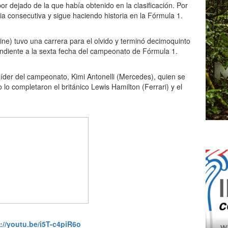
 por dejado de la que había obtenido en la clasificación. Por
oria consecutiva y sigue haciendo historia en la Fórmula 1.
pine) tuvo una carrera para el olvido y terminó decimoquinto
diente a la sexta fecha del campeonato de Fórmula 1.
 líder del campeonato, Kimi Antonelli (Mercedes), quien se
o lo completaron el británico Lewis Hamilton (Ferrari) y el
://youtu.be/i5T-c4piR6o