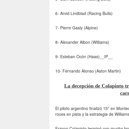
6- Arvid Lindblad (Racing Bulls)
7- Pierre Gasly (Alpine)
8- Alexander Albon (Williams)
9- Esteban Ocón (Haas)__IP__
10- Fernando Alonso (Aston Martin)
La decepción de Colapinto t
car
El piloto argentino finalizó 15° en Montec
roces en pista y la estrategia de Williams
Franco Colapinto terminó con mucha bro