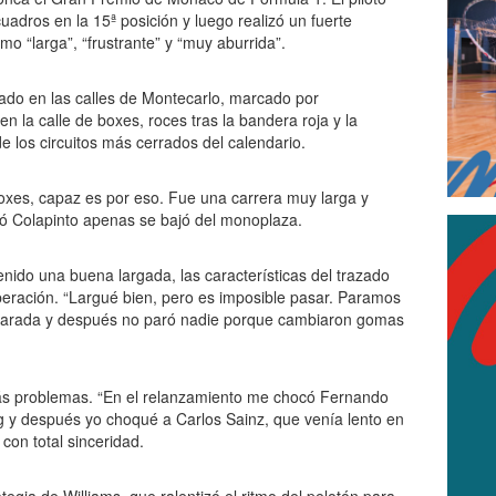
uadros en la 15ª posición y luego realizó un fuerte
mo “larga”, “frustrante” y “muy aburrida”.
do en las calles de Montecarlo, marcado por
n la calle de boxes, roces tras la bandera roja y la
de los circuitos más cerrados del calendario.
oxes, capaz es por eso. Fue una carrera muy larga y
só Colapinto apenas se bajó del monoplaza.
enido una buena largada, las características del trazado
peración. “Largué bien, pero es imposible pasar. Paramos
parada y después no paró nadie porque cambiaron gomas
más problemas. “En el relanzamiento me chocó Fernando
g y después yo choqué a Carlos Sainz, que venía lento en
 con total sinceridad.