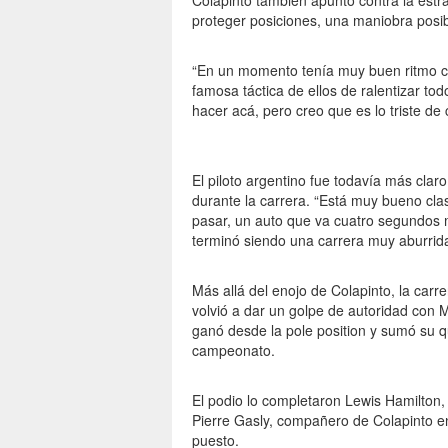
Colapinto también apuntó contra la estra
proteger posiciones, una maniobra posib
“En un momento tenía muy buen ritmo co
famosa táctica de ellos de ralentizar to
hacer acá, pero creo que es lo triste de
El piloto argentino fue todavía más claro
durante la carrera. “Está muy bueno cla
pasar, un auto que va cuatro segundos m
terminó siendo una carrera muy aburrida
Más allá del enojo de Colapinto, la carr
volvió a dar un golpe de autoridad con 
ganó desde la pole position y sumó su qu
campeonato.
El podio lo completaron Lewis Hamilton, 
Pierre Gasly, compañero de Colapinto en 
puesto.