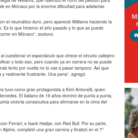
tegia de Williams, que ralentizó el ritmo del pelotón para
le en Mónaco por la enorme dificultad para adelantar.
n el neumático duro, pero apareció Williams haciendo la
do. Es lo que hicieron el año pasado y lo que se puede
 correr en Mónaco”, sostuvo.
 al cuestionar el espectáculo que ofrece el circuito callejero
sificar y todo eso, pero cuando ya en carrera no se puede
ás lento por vuelta no lo vas a pasar tampoco. Así que
 y realmente frustrante. Una pena”, agregó.
era tuvo como gran protagonista a Kimi Antonelli, quien
Mercedes. El italiano de 19 años dominó de punta a punta,
inta victoria consecutiva para afirmarse en la cima del
con Ferrari, e Isack Hadjar, con Red Bull. Por su parte,
Alpine, completó una gran carrera y finalizó en el 7°