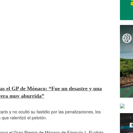
ras el GP de Mónaco: “Fue un desastre y una
rera muy aburrida”
arlo y no ocultó su fastidio por las penalizaciones, los
 que ralentizó el pelotón.
nca el Gran Premio de Mónaco de Fórmula 1. El piloto