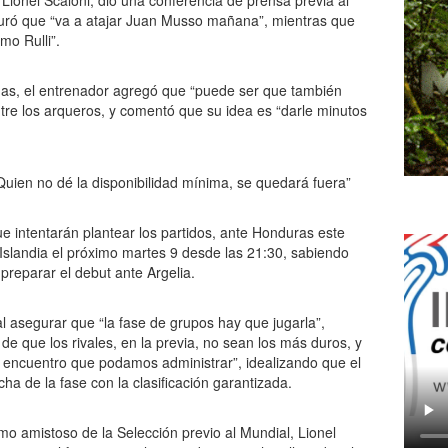
 Lionel Scaloni, dio una conferencia de prensa previa al
uró que “va a atajar Juan Musso mañana”, mientras que
mo Rulli”.
nas, el entrenador agregó que “puede ser que también
re los arqueros, y comentó que su idea es “darle minutos
e intentarán plantear los partidos, ante Honduras este
 Islandia el próximo martes 9 desde las 21:30, sabiendo
preparar el debut ante Argelia.
l asegurar que “la fase de grupos hay que jugarla”,
e que los rivales, en la previa, no sean los más duros, y
un encuentro que podamos administrar”, idealizando que el
ha de la fase con la clasificación garantizada.
timo amistoso de la Selección previo al Mundial, Lionel