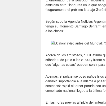
El entrenador de la Selección argentina,
amistoso ante Honduras en la que aseg
“seguramente el próximo lo ataje Geróni
Según supo la Agencia Noticias Argenti
tenga su momento Santiago Beltrán”, ent
a los chicos”.
Acerca de los amistosos, el DT afirmó qu
sábado 6 de junio a las 21:00 y frente a
que “algunas cosas” pueden servir para 
Además, el pujatense puso paños fríos a
dándole importancia a la misma a pesar d
sentenció: “ojalá el tercer partido sea 
combinado nacional llegue a la última fec
En las horas previas al inicio del anteúl