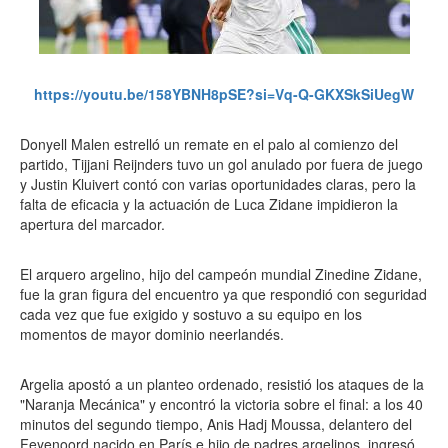
https://youtu.be/158YBNH8pSE?si=Vq-Q-GKXSkSiUegW
Donyell Malen estrelló un remate en el palo al comienzo del
partido, Tijjani Reijnders tuvo un gol anulado por fuera de juego
y Justin Kluivert contó con varias oportunidades claras, pero la
falta de eficacia y la actuación de Luca Zidane impidieron la
apertura del marcador.
El arquero argelino, hijo del campeón mundial Zinedine Zidane,
fue la gran figura del encuentro ya que respondió con seguridad
cada vez que fue exigido y sostuvo a su equipo en los
momentos de mayor dominio neerlandés.
Argelia apostó a un planteo ordenado, resistió los ataques de la
"Naranja Mecánica" y encontró la victoria sobre el final: a los 40
minutos del segundo tiempo, Anis Hadj Moussa, delantero del
Feyenoord nacido en París e hijo de padres argelinos, ingresó