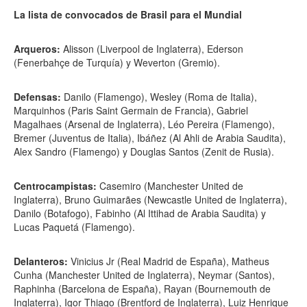
La lista de convocados de Brasil para el Mundial
Arqueros:
Alisson (Liverpool de Inglaterra), Ederson
(Fenerbahçe de Turquía) y Weverton (Gremio).
Defensas:
Danilo (Flamengo), Wesley (Roma de Italia),
Marquinhos (Paris Saint Germain de Francia), Gabriel
Magalhaes (Arsenal de Inglaterra), Léo Pereira (Flamengo),
Bremer (Juventus de Italia), Ibáñez (Al Ahli de Arabia Saudita),
Alex Sandro (Flamengo) y Douglas Santos (Zenit de Rusia).
Centrocampistas:
Casemiro (Manchester United de
Inglaterra), Bruno Guimarães (Newcastle United de Inglaterra),
Danilo (Botafogo), Fabinho (Al Ittihad de Arabia Saudita) y
Lucas Paquetá (Flamengo).
Delanteros:
Vinicius Jr (Real Madrid de España), Matheus
Cunha (Manchester United de Inglaterra), Neymar (Santos),
Raphinha (Barcelona de España), Rayan (Bournemouth de
Inglaterra), Igor Thiago (Brentford de Inglaterra), Luiz Henrique