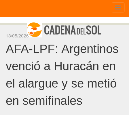
Toggl
naviga
13/05/2026
AFA-LPF: Argentinos
venció a Huracán en
el alargue y se metió
en semifinales