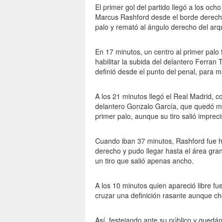
El primer gol del partido llegó a los ocho
Marcus Rashford desde el borde derecho
palo y remató al ángulo derecho del arq
En 17 minutos, un centro al primer palo
habilitar la subida del delantero Ferran 
definió desde el punto del penal, para m
A los 21 minutos llegó el Real Madrid, 
delantero Gonzalo García, que quedó man
primer palo, aunque su tiro salió impreci
Cuando iban 37 minutos, Rashford fue h
derecho y pudo llegar hasta el área gra
un tiro que salió apenas ancho.
A los 10 minutos quien apareció libre fu
cruzar una definición rasante aunque ch
Así, festejando ante su público y quedá