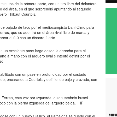
 minutos de la primera parte, con un tiro libre del delantero
 del área, en el que sorprendió apuntando al segundo
uero Thibaut Courtois.
 fue bajado de taco por el mediocampista Dani Olmo para
Torres, que se adentró en el área rival libre de marca y
arcar el 2-0 con un disparo fuerte.
con un excelente pase largo desde la derecha para el
o a mano con el arquero rival e intentó definir por el
so.
abilitado con un pase en profundidad por el costado
nde, encarando a Courtois y definiendo bajo y cruzado, con
e Ferran, esta vez por izquierda, quien también buscó
ocó con la pierna izquierda del arquero belga.__IP__
ndose con un nuevo Clásico, el Barcelona se quedó con el