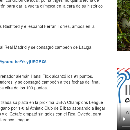
en condición de local, por la trigésimo quinta fecha de
 para dar la vuelta olímpica en la cara de su histórico
us Rashford y el español Ferrán Torres, ambos en la
://youtu.be/Yt-yjUSGBX8
entrenador alemán Hansi Flick alcanzó los 91 puntos,
tidores, y se consagró campeón a tres fechas del final,
ca cifra de los 100 puntos.
antizada su plaza en la próxima UEFA Champions League
e ganó por 1-0 al Athletic Club de Bilbao aspirando a llegar
 y el Getafe empató sin goles con el Real Oviedo, para
nference League.