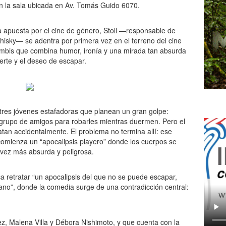
en la sala ubicada en Av. Tomás Guido 6070.
na apuesta por el cine de género, Stoll —responsable de
isky— se adentra por primera vez en el terreno del cine
mbis que combina humor, ironía y una mirada tan absurda
erte y el deseo de escapar.
, tres jóvenes estafadoras que planean un gran golpe:
u grupo de amigos para robarles mientras duermen. Pero el
matan accidentalmente. El problema no termina allí: ese
comienza un “apocalipsis playero” donde los cuerpos se
a vez más absurda y peligrosa.
sca retratar “un apocalipsis del que no se puede escapar,
no”, donde la comedia surge de una contradicción central:
ez, Malena Villa y Débora Nishimoto, y que cuenta con la