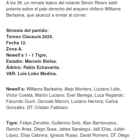
A los 38, un remate lejano del volante Simón Rivero salió
potente sobre el palo derecho del arquero chileno Williams
Barlasina, que alcanzó a enviar al córner.
Síntesis del partido:
Torneo Clausura 2025.
Fecha 12.
Zona A.
Newell’s 1 - 1 Tigre.
Estadio: Marcelo Bielsa.
Árbitro: Pablo Echavarría.
VAR: Luis Lobo Medina.
Newell’s:
Williams Barlasina; Alejo Montero, Luciano Lollo,
Víctor Cuesta, Martín Luciano; Ever Banega, Luca Regiardo;
Facundo Guch, Gonzalo Maroni, Luciano Herrera; Carlos
González. DT: Cristian Fabbiani.
Tigre:
Felipe Zenobio; Guillermo Soto, Alan Barrionuevo,
Ramón Arias, Diego Sosa; Jabes Saralegui, Jalil Elías, Julián
López, Elías Cabrera; Ignacio Russo, David Romero. DT: Diego