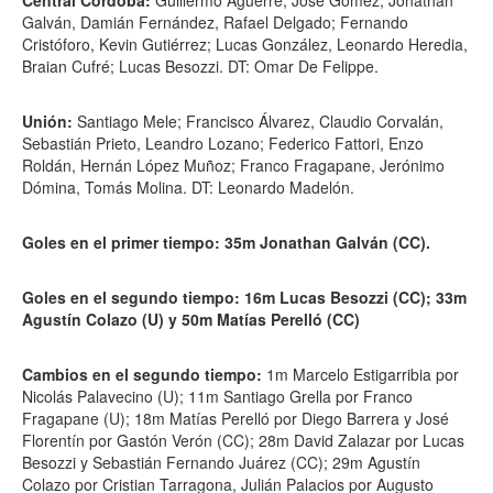
Central Córdoba:
Guillermo Aguerre; José Gómez, Jonathan
Galván, Damián Fernández, Rafael Delgado; Fernando
Cristóforo, Kevin Gutiérrez; Lucas González, Leonardo Heredia,
Braian Cufré; Lucas Besozzi. DT: Omar De Felippe.
Unión:
Santiago Mele; Francisco Álvarez, Claudio Corvalán,
Sebastián Prieto, Leandro Lozano; Federico Fattori, Enzo
Roldán, Hernán López Muñoz; Franco Fragapane, Jerónimo
Dómina, Tomás Molina. DT: Leonardo Madelón.
Goles en el primer tiempo: 35m Jonathan Galván (CC).
Goles en el segundo tiempo: 16m Lucas Besozzi (CC); 33m
Agustín Colazo (U) y 50m Matías Perelló (CC)
Cambios en el segundo tiempo:
1m Marcelo Estigarribia por
Nicolás Palavecino (U); 11m Santiago Grella por Franco
Fragapane (U); 18m Matías Perelló por Diego Barrera y José
Florentín por Gastón Verón (CC); 28m David Zalazar por Lucas
Besozzi y Sebastián Fernando Juárez (CC); 29m Agustín
Colazo por Cristian Tarragona, Julián Palacios por Augusto