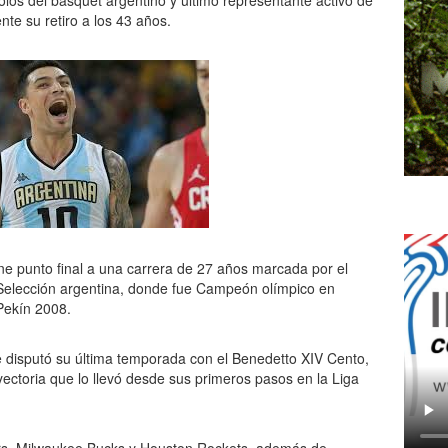
olos del básquet argentino y último representante activo de
te su retiro a los 43 años.
one punto final a una carrera de 27 años marcada por el
 la Selección argentina, donde fue Campeón olímpico en
Pekín 2008.
e disputó su última temporada con el Benedetto XIV Cento,
ayectoria que lo llevó desde sus primeros pasos en la Liga