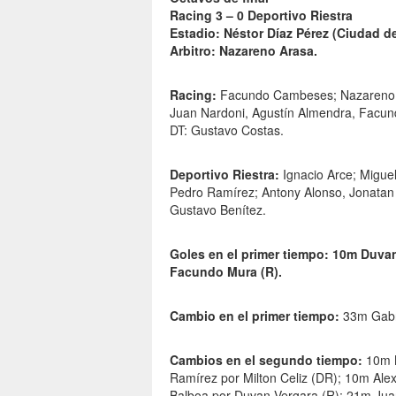
Racing 3 – 0 Deportivo Riestra
Estadio: Néstor Díaz Pérez (Ciudad d
Arbitro: Nazareno Arasa.
Racing:
Facundo Cambeses; Nazareno C
Juan Nardoni, Agustín Almendra, Facun
DT: Gustavo Costas.
Deportivo Riestra:
Ignacio Arce; Miguel
Pedro Ramírez; Antony Alonso, Jonatan Go
Gustavo Benítez.
Goles en el primer tiempo: 10m Duvan 
Facundo Mura (R).
Cambio en el primer tiempo:
33m Gabri
Cambios en el segundo tiempo:
10m N
Ramírez por Milton Celiz (DR); 10m Ale
Balboa por Duvan Vergara (R); 21m Ju