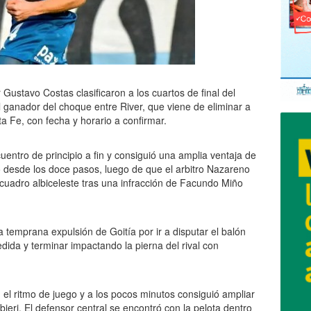
ustavo Costas clasificaron a los cuartos de final del
ganador del choque entre River, que viene de eliminar a
 Fe, con fecha y horario a confirmar.
entro de principio a fin y consiguió una amplia ventaja de
ió desde los doce pasos, luego de que el arbitro Nazareno
cuadro albiceleste tras una infracción de Facundo Miño
a temprana expulsión de Goitía por ir a disputar el balón
ida y terminar impactando la pierna del rival con
ta, el ritmo de juego y a los pocos minutos consiguió ampliar
ieri. El defensor central se encontró con la pelota dentro