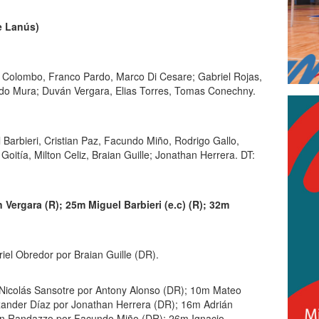
e Lanús)
olombo, Franco Pardo, Marco Di Cesare; Gabriel Rojas,
do Mura; Duván Vergara, Elias Torres, Tomas Conechny.
 Barbieri, Cristian Paz, Facundo Miño, Rodrigo Gallo,
itía, Milton Celiz, Braian Guille; Jonathan Herrera. DT:
Vergara (R); 25m Miguel Barbieri (e.c) (R); 32m
el Obredor por Braian Guille (DR).
icolás Sansotre por Antony Alonso (DR); 10m Mateo
xander Díaz por Jonathan Herrera (DR); 16m Adrián
an Randazzo por Facundo Miño (DR); 26m Ignacio