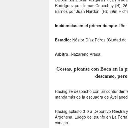
Rodríguez por Tomas Conechny (R); 26m
Barrios por Juan Nardoni (R); 39m Rich
Incidencias en el primer tiempo:
19m J
Estadio:
Néstor Díaz Pérez (Ciudad de
Arbitro:
Nazareno Arasa.
Costas, picante con Boca en la 
descanso, pero
Racing se despachó con un contundente tr
mandamás de la escuadra de Avellaneda
Racing aplastó 3-0 a Deportivo Riestra y
Argentina. Luego del triunfo en La Forta
cancha.