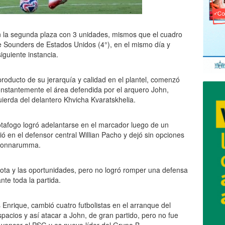
en la segunda plaza con 3 unidades, mismos que el cuadro
le Sounders de Estados Unidos (4°), en el mismo día y
iguiente instancia.
 producto de su jerarquía y calidad en el plantel, comenzó
stantemente el área defendida por el arquero John,
uierda del delantero Khvicha Kvaratskhelia.
otafogo logró adelantarse en el marcador luego de un
ó en el defensor central Willian Pacho y dejó sin opciones
 Donnarumma.
ota y las oportunidades, pero no logró romper una defensa
te toda la partida.
s Enrique, cambió cuatro futbolistas en el arranque del
pacios y así atacar a John, de gran partido, pero no fue