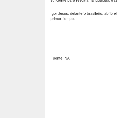
suficiente para rescatar la igualdad. tr
Igor Jesus, delantero brasileño, abrió el
primer tiempo.
Fuente: NA