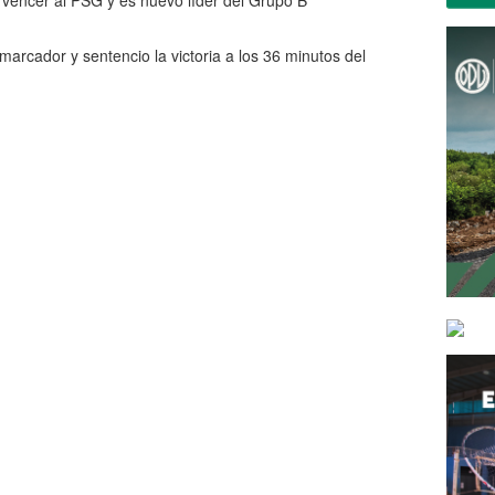
as vencer al PSG y es nuevo líder del Grupo B
 marcador y sentencio la victoria a los 36 minutos del