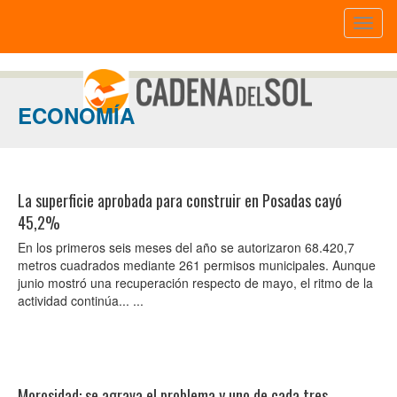
Toggl
naviga
ECONOMÍA
La superficie aprobada para construir en Posadas cayó
45,2%
En los primeros seis meses del año se autorizaron 68.420,7
metros cuadrados mediante 261 permisos municipales. Aunque
junio mostró una recuperación respecto de mayo, el ritmo de la
actividad continúa... ...
Morosidad: se agrava el problema y uno de cada tres