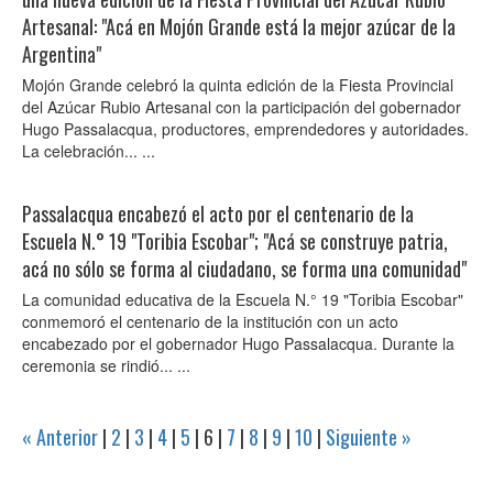
Artesanal: "Acá en Mojón Grande está la mejor azúcar de la
Argentina"
Mojón Grande celebró la quinta edición de la Fiesta Provincial
del Azúcar Rubio Artesanal con la participación del gobernador
Hugo Passalacqua, productores, emprendedores y autoridades.
La celebración... ...
Passalacqua encabezó el acto por el centenario de la
Escuela N.° 19 "Toribia Escobar"; "Acá se construye patria,
acá no sólo se forma al ciudadano, se forma una comunidad"
La comunidad educativa de la Escuela N.° 19 "Toribia Escobar"
conmemoró el centenario de la institución con un acto
encabezado por el gobernador Hugo Passalacqua. Durante la
ceremonia se rindió... ...
« Anterior
|
2
|
3
|
4
|
5
|
6
|
7
|
8
|
9
|
10
|
Siguiente »