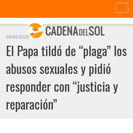
Toggl
naviga
09/06/2026
El Papa tildó de “plaga” los
abusos sexuales y pidió
responder con “justicia y
reparación”