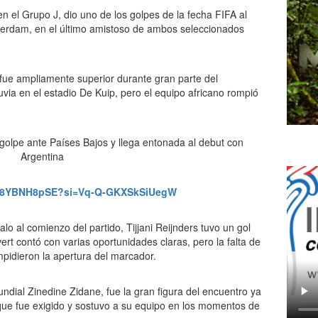
en el Grupo J, dio uno de los golpes de la fecha FIFA al
óterdam, en el último amistoso de ambos seleccionados
fue ampliamente superior durante gran parte del
uvia en el estadio De Kuip, pero el equipo africano rompió
/158YBNH8pSE?si=Vq-Q-GKXSkSiUegW
lo al comienzo del partido, Tijjani Reijnders tuvo un gol
ert contó con varias oportunidades claras, pero la falta de
mpidieron la apertura del marcador.
ndial Zinedine Zidane, fue la gran figura del encuentro ya
ue fue exigido y sostuvo a su equipo en los momentos de