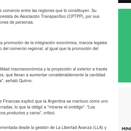
re comercio entre las regiones que lo constituyen. Su
ogresista de Asociación Transpacífico (CPTPP), por sus
llones de personas.
n la promoción de la integración económica, marcos legales
o del comercio regional, al igual que la promoción del
bilidad macroeconómica y la proyección al exterior a través
nes, que llevan a aumentar considerablemente la cantidad
s", señaló Quirno.
 de Finanzas explicó que la Argentina se mantuvo como uno
adas, lo que la obligó a "mirarse el ombligo". "Los
s productos y caros", criticó.
plementada desde la gestión de La Libertad Avanza (LLA) y