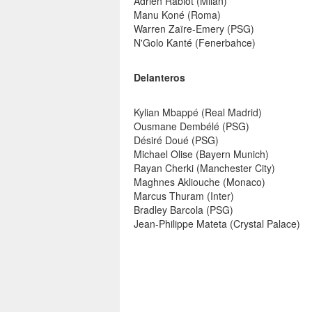
Adrien Rabiot (Milan)
Manu Koné (Roma)
Warren Zaïre-Emery (PSG)
N'Golo Kanté (Fenerbahce)
Delanteros
Kylian Mbappé (Real Madrid)
Ousmane Dembélé (PSG)
Désiré Doué (PSG)
Michael Olise (Bayern Munich)
Rayan Cherki (Manchester City)
Maghnes Akliouche (Monaco)
Marcus Thuram (Inter)
Bradley Barcola (PSG)
Jean-Philippe Mateta (Crystal Palace)