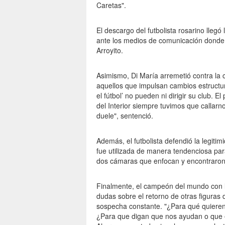
Caretas".
El descargo del futbolista rosarino llegó
ante los medios de comunicación donde d
Arroyito.
Asimismo, Di María arremetió contra la 
aquellos que impulsan cambios estructur
el fútbol’ no pueden ni dirigir su club. 
del Interior siempre tuvimos que callarn
duele", sentenció.
Además, el futbolista defendió la legitim
fue utilizada de manera tendenciosa para
dos cámaras que enfocan y encontraron l
Finalmente, el campeón del mundo con l
dudas sobre el retorno de otras figuras d
sospecha constante. "¿Para qué quiere
¿Para que digan que nos ayudan o que e