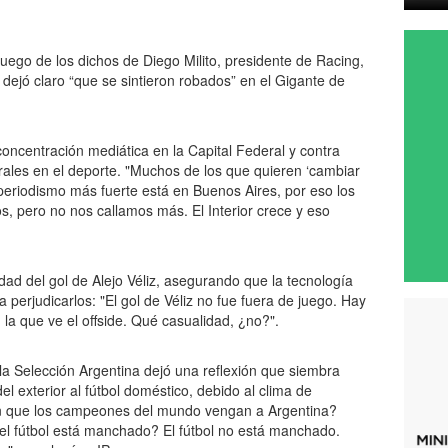
 luego de los dichos de Diego Milito, presidente de Racing,
ejó claro “que se sintieron robados” en el Gigante de
concentración mediática en la Capital Federal y contra
ales en el deporte. "Muchos de los que quieren ‘cambiar
El periodismo más fuerte está en Buenos Aires, por eso los
os, pero no nos callamos más. El Interior crece y eso
idad del gol de Alejo Véliz, asegurando que la tecnología
 perjudicarlos: "El gol de Véliz no fue fuera de juego. Hay
a que ve el offside. Qué casualidad, ¿no?".
a Selección Argentina dejó una reflexión que siembra
el exterior al fútbol doméstico, debido al clima de
n que los campeones del mundo vengan a Argentina?
l fútbol está manchado? El fútbol no está manchado.