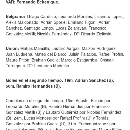
VAR: Fernando Echenique.
Belgrano:
Thiago Cardozo; Leonardo Morales, Lisandro López,
Alexis Maldonado, Adrián Spörle; Emiliano Rigoni, Adrián
Sánchez, Santiago Longo, Lucas Zelarayán, Francisco
González Metilli; Nicolás Fernández. DT: Ricardo Zielinski.
Unión:
Matías Mansilla; Lautaro Vargas, Maizon Rodríguez,
Juan Ludueña, Mateo del Blanco; Julián Palacios, Rafael Profini,
Mauro Pittón, Brahian Cuello; Marcelo Estigarribia, Cristian
Tarragona. DT: Leonardo Madelón.
Goles en el segundo tiempo: 19m. Adrián Sánchez (B),
50m. Ramiro Hernandes (B).
Cambios en el segundo tiempo: 15m. Agustín Falcón por
Leonardo Morales (B), Ramiro Hernandes por Francisco
González Metilli (B) y Lautaro Gutiérrez por Nicolás Fernández
(B); 24m. Lucas Menossi por Rafael Profini (U) y Tomás
González por Brahian Cuello (U); 31m. Franco Vázquez por
Lucas Zelarayán (B); 41m. Franco Fragapane por Mauro Pittón