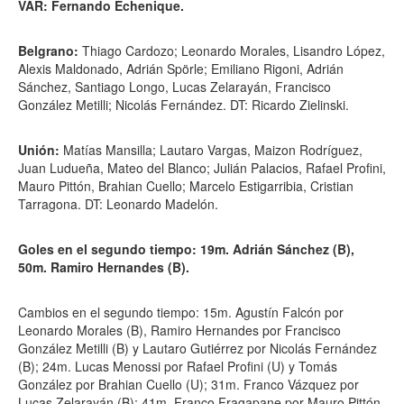
VAR: Fernando Echenique.
Belgrano:
Thiago Cardozo; Leonardo Morales, Lisandro López,
Alexis Maldonado, Adrián Spörle; Emiliano Rigoni, Adrián
Sánchez, Santiago Longo, Lucas Zelarayán, Francisco
González Metilli; Nicolás Fernández. DT: Ricardo Zielinski.
Unión:
Matías Mansilla; Lautaro Vargas, Maizon Rodríguez,
Juan Ludueña, Mateo del Blanco; Julián Palacios, Rafael Profini,
Mauro Pittón, Brahian Cuello; Marcelo Estigarribia, Cristian
Tarragona. DT: Leonardo Madelón.
Goles en el segundo tiempo: 19m. Adrián Sánchez (B),
50m. Ramiro Hernandes (B).
Cambios en el segundo tiempo: 15m. Agustín Falcón por
Leonardo Morales (B), Ramiro Hernandes por Francisco
González Metilli (B) y Lautaro Gutiérrez por Nicolás Fernández
(B); 24m. Lucas Menossi por Rafael Profini (U) y Tomás
González por Brahian Cuello (U); 31m. Franco Vázquez por
Lucas Zelarayán (B); 41m. Franco Fragapane por Mauro Pittón