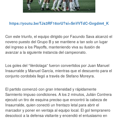
https://youtu.be/TJs3RF16orU?si=SnVVTdC-Gvgdm4_K
Con este triunfo, el equipo dirigido por Facundo Sava alcanzó el
noveno puesto del Grupo B y se mantiene a tan solo un lugar
del ingreso a los Playoffs, manteniendo viva su ilusión de
avanzar a la siguiente instancia del campeonato.
Los goles del “Verdolaga” fueron convertidos por Juan Manuel
Insaurralde y Manuel García, mientras que el descuento para el
conjunto cordobés llegó a través de Stefano Moreyra.
El partido comenzó con gran intensidad y rápidamente
Sarmiento impuso condiciones. A los 2 minutos, Julián Contrera
ejecutó un tiro de esquina preciso que encontró la cabeza de
Insaurralde, quien conectó un frentazo letal para abrir el
marcador y poner en ventaja al equipo local. El gol tempranero
descolocó a la defensa visitante y encendió el entusiasmo en