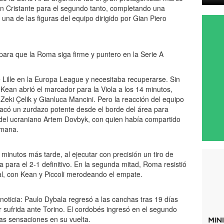
an Cristante para el segundo tanto, completando una
 una de las figuras del equipo dirigido por Gian Piero
e Lille en la Europa League y necesitaba recuperarse. Sin
e Kean abrió el marcador para la Viola a los 14 minutos,
eki Çelik y Gianluca Mancini. Pero la reacción del equipo
sacó un zurdazo potente desde el borde del área para
a del ucraniano Artem Dovbyk, con quien había compartido
emana.
 minutos más tarde, al ejecutar con precisión un tiro de
 para el 2-1 definitivo. En la segunda mitad, Roma resistió
final, con Kean y Piccoli merodeando el empate.
noticia: Paulo Dybala regresó a las canchas tras 19 días
 sufrida ante Torino. El cordobés ingresó en el segundo
as sensaciones en su vuelta.