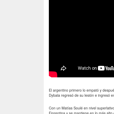
El argentino primero lo empató y después
Dybala regresó de su lesión e ingresó e
Con un Matías Soulé en nivel superlativo
Fiorentina y se mantiene en lo más alto 