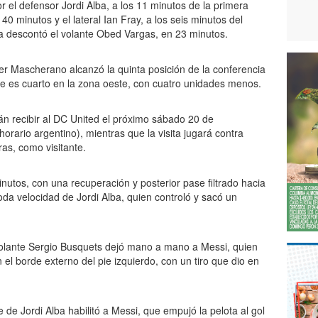
or el defensor Jordi Alba, a los 11 minutos de la primera
 40 minutos y el lateral Ian Fray, a los seis minutos del
a descontó el volante Obed Vargas, en 23 minutos.
vier Mascherano alcanzó la quinta posición de la conferencia
le es cuarto en la zona oeste, con cuatro unidades menos.
án recibir al DC United el próximo sábado 20 de
horario argentino), mientras que la visita jugará contra
as, como visitante.
minutos, con una recuperación y posterior pase filtrado hacia
toda velocidad de Jordi Alba, quien controló y sacó un
volante Sergio Busquets dejó mano a mano a Messi, quien
el borde externo del pie izquierdo, con un tiro que dio en
 de Jordi Alba habilitó a Messi, que empujó la pelota al gol