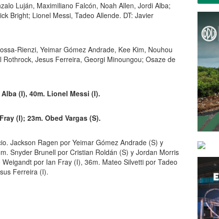
zalo Luján, Maximiliano Falcón, Noah Allen, Jordi Alba;
ck Bright; Lionel Messi, Tadeo Allende. DT: Javier
 Kossa-Rienzi, Yeimar Gómez Andrade, Kee Kim, Nouhou
ul Rothrock, Jesus Ferreira, Georgi Minoungou; Osaze de
Alba (I), 40m. Lionel Messi (I).
ray (I); 23m. Obed Vargas (S).
icio. Jackson Ragen por Yeimar Gómez Andrade (S) y
m. Snyder Brunell por Cristian Roldán (S) y Jordan Morris
Weigandt por Ian Fray (I), 36m. Mateo Silvetti por Tadeo
us Ferreira (I).