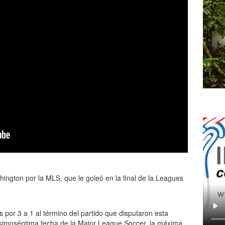
ington por la MLS, que le goleó en la final de la Leagues
s por 3 a 1 al término del partido que disputaron esta
esimoséptima fecha de la Major League Soccer, la máxima