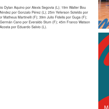
icio Dylan Aquino por Alexis Segovia (L); 19m Walter Bou
Méndez por Gonzalo Pérez (L); 25m Yeferson Soteldo por
 Matheus Martinelli (F); 39m Julio Fidelis por Guga (F);
m Germán Cano por Everaldo Stum (F); 45m Franco Watson
Acosta por Eduardo Salvio (L).