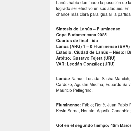
Lanús había dominado la posesión de la
logrado ser efectivo en sus ataques. En 
chance más clara para igualar la partida
Síntesis de Lanús – Fluminense
Copa Sudamericana 2025
Cuartos de final - ida
Lanús (ARG) 1 – 0 Fluminense (BRA)
Estadio: Ciudad de Lanús – Néstor D
Árbitro: Gustavo Tejera (URU)
VAR: Leodán González (URU)
Lanús:
Nahuel Losada; Sasha Marcich, 
Cardozo, Agustín Medina; Eduardo Salvio
Mauricio Pellegrino.
Fluminense:
Fábio; Renê, Juan Pablo Fr
Kevin Serna, Nonato, Agustin Canobbio
Gol en el segundo tiempo: 45m Marce