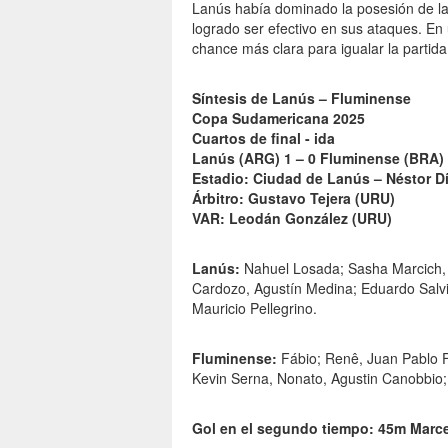
Lanús había dominado la posesión de la
logrado ser efectivo en sus ataques. En 
chance más clara para igualar la partida
Síntesis de Lanús – Fluminense
Copa Sudamericana 2025
Cuartos de final - ida
Lanús (ARG) 1 – 0 Fluminense (BRA)
Estadio: Ciudad de Lanús – Néstor D
Árbitro: Gustavo Tejera (URU)
VAR: Leodán González (URU)
Lanús:
Nahuel Losada; Sasha Marcich, 
Cardozo, Agustín Medina; Eduardo Salvio
Mauricio Pellegrino.
Fluminense:
Fábio; Renê, Juan Pablo Fr
Kevin Serna, Nonato, Agustin Canobbio
Gol en el segundo tiempo: 45m Marce