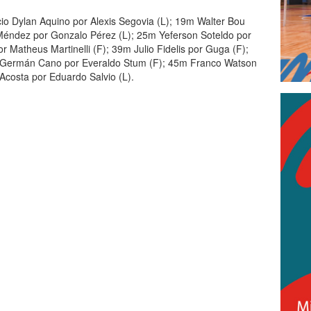
icio Dylan Aquino por Alexis Segovia (L); 19m Walter Bou
Méndez por Gonzalo Pérez (L); 25m Yeferson Soteldo por
 Matheus Martinelli (F); 39m Julio Fidelis por Guga (F);
m Germán Cano por Everaldo Stum (F); 45m Franco Watson
Acosta por Eduardo Salvio (L).