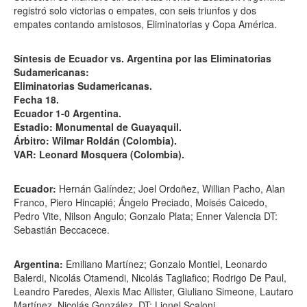
registró solo victorias o empates, con seis triunfos y dos
empates contando amistosos, Eliminatorias y Copa América.
Síntesis de Ecuador vs. Argentina por las Eliminatorias
Sudamericanas:
Eliminatorias Sudamericanas.
Fecha 18.
Ecuador 1-0 Argentina.
Estadio: Monumental de Guayaquil.
Árbitro: Wilmar Roldán (Colombia).
VAR: Leonard Mosquera (Colombia).
Ecuador:
Hernán Galíndez; Joel Ordoñez, Willian Pacho, Alan
Franco, Piero Hincapié; Ángelo Preciado, Moisés Caicedo,
Pedro Vite, Nilson Angulo; Gonzalo Plata; Enner Valencia DT:
Sebastián Beccacece.
Argentina:
Emiliano Martínez; Gonzalo Montiel, Leonardo
Balerdi, Nicolás Otamendi, Nicolás Tagliafico; Rodrigo De Paul,
Leandro Paredes, Alexis Mac Allister, Giuliano Simeone, Lautaro
Martínez, Nicolás González. DT: Lionel Scaloni.