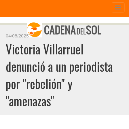
Toggl
naviga
04/08/2025
Victoria Villarruel
denunció a un periodista
por "rebelión" y
"amenazas"