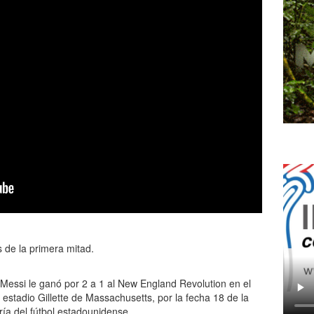
 de la primera mitad.
l Messi le ganó por 2 a 1 al New England Revolution en el
 estadio Gillette de Massachusetts, por la fecha 18 de la
ía del fútbol estadounidense.