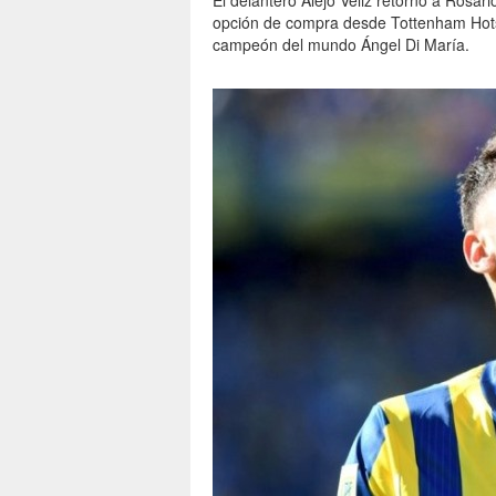
El delantero Alejo Véliz retornó a Rosar
opción de compra desde Tottenham Hotspu
campeón del mundo Ángel Di María.