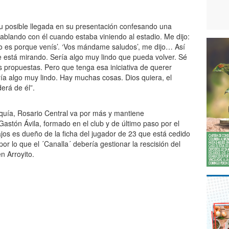
su posible llegada en su presentación confesando una
ablando con él cuando estaba viniendo al estadio. Me dijo:
do es porque venís’. ‘Vos mándame saludos’, me dijo… Así
está mirando. Sería algo muy lindo que pueda volver. Sé
s propuestas. Pero que tenga esa iniciativa de querer
ría algo muy lindo. Hay muchas cosas. Dios quiera, el
erá de él”.
quía, Rosario Central va por más y mantiene
Gastón Ávila, formado en el club y de último paso por el
ajos es dueño de la ficha del jugador de 23 que está cedido
por lo que el ´Canalla´ debería gestionar la rescisión del
n Arroyito.