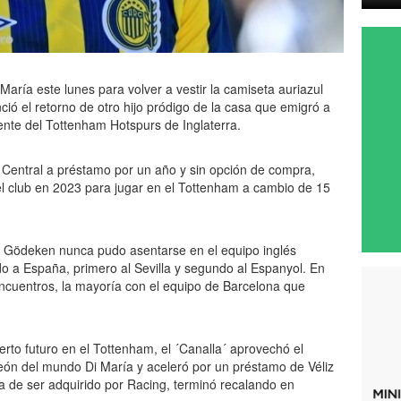
aría este lunes para volver a vestir la camiseta auriazul
ció el retorno de otro hijo pródigo de la casa que emigró a
iente del Tottenham Hotspurs de Inglaterra.
o Central a préstamo por un año y sin opción de compra,
 club en 2023 para jugar en el Tottenham a cambio de 15
de Gödeken nunca pudo asentarse en el equipo inglés
do a España, primero al Sevilla y segundo al Espanyol. En
encuentros, la mayoría con el equipo de Barcelona que
erto futuro en el Tottenham, el ´Canalla´ aprovechó el
eón del mundo Di María y aceleró por un préstamo de Véliz
a de ser adquirido por Racing, terminó recalando en