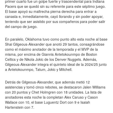
primer cuarto fue un golpe fuerte y trascendental para Indiana
Pacers que se quedó sin su referente para este séptimo juego.
El base apoyó su maltrecha pierna derecha para entrar a
canasta e, inmediatamente, cayó llorando y sin poder apoyar,
teniendo que ser asistido por sus compañeros para poder salir
del campo de juego.
En paralelo, Oklahoma tuvo como punto alto esta noche al base
Shai Gilgeous-Alexander que anotó 29 tantos, consagrándose
como el máximo anotador de la temporada y el MVP de la
misma, por encima de Giannis Antetokounmpo de Boston
Celtics y de Nikola Jokic de los Denver Nuggets. Además,
Gilgeous-Alexander integra el quinteto ideal de la 2024/25 junto
a Antetokounmpo, Tatum, Jokic y Mitchell.
Detrás de Gilgeous-Alexander, que además metió 12
asistencias y tomó cinco rebotes, se destacaron Jalen Williams
con 20 puntos y Chet Holmgren con 18 unidades. La lista de
anotadores esta noche la completan Alex Caruso y Cason
Wallace con 10, el base Luguentz Dort con 9 e Isaiah
Hartenstein con 7.