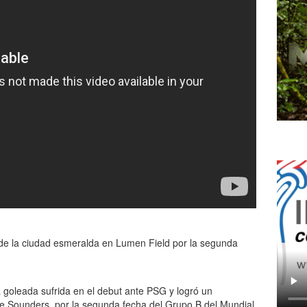
 de la ciudad esmeralda en Lumen Field por la segunda
 goleada sufrida en el debut ante PSG y logró un
tle Sounders, por la segunda fecha del Grupo B del Mundial